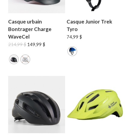
Casque urbain
Casque Junior Trek
Bontrager Charge
Tyro
WaveCel
74,99
$
Le
Le
214,99
$
149,99
$
prix
prix
initial
actuel
était :
est :
214,99 $.
149,99 $.