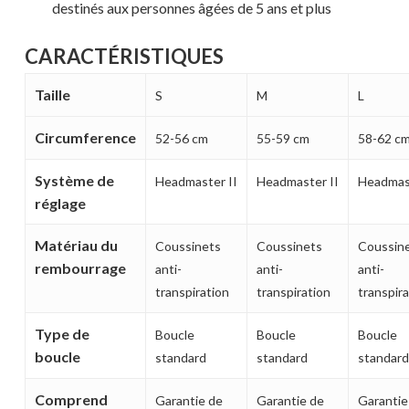
destinés aux personnes âgées de 5 ans et plus
MAGASINER EN LIGNE
CARACTÉRISTIQUES
Taille
S
M
L
Circumference
52-56 cm
55-59 cm
58-62 c
Système de
Headmaster II
Headmaster II
Headmast
réglage
Matériau du
Coussinets
Coussinets
Coussin
rembourrage
anti-
anti-
anti-
transpiration
transpiration
transpira
Type de
Boucle
Boucle
Boucle
boucle
standard
standard
standard
Comprend
Garantie de
Garantie de
Garantie