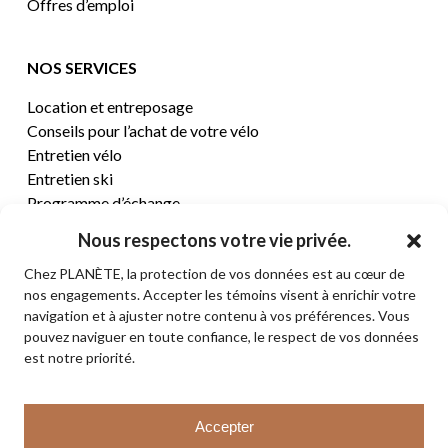
Offres d’emploi
NOS SERVICES
Location et entreposage
Conseils pour l’achat de votre vélo
Entretien vélo
Entretien ski
Programme d’échange
Nous respectons votre vie privée.
CENTRE D’AIDE
Chez PLANÈTE, la protection de vos données est au cœur de
nos engagements. Accepter les témoins visent à enrichir votre
Termes et conditions de vente
navigation et à ajuster notre contenu à vos préférences. Vous
Retours et remboursements
pouvez naviguer en toute confiance, le respect de vos données
Politique de confidentialité
est notre priorité.
Contact
Sous-total:
0,00
$
Accepter