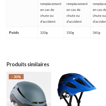
remplacement
remplacement
remplac
en cas de
en cas de
en cas d
chute ou
chute ou
chute ou
d’accident
d’accident
d’accide
Poids
320g
330g
365g
Produits similaires
- 30%