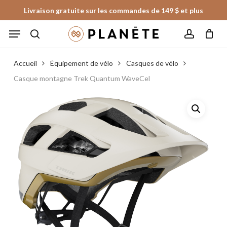
Skip
Livraison gratuite sur les commandes de 149 $ et plus
to
Panier
Fermer
Menu
le
main
panier
search
account
content
Accueil
Équipement de vélo
Casques de vélo
Casque montagne Trek Quantum WaveCel