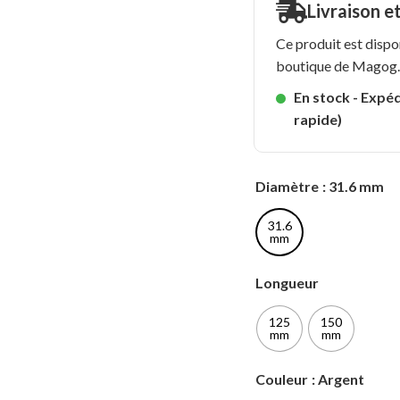
Livraison e
Ce produit est dispo
boutique de Magog
En stock - Expéd
rapide)
Diamètre
: 31.6 mm
31.6
mm
Longueur
125
150
mm
mm
Couleur
: Argent