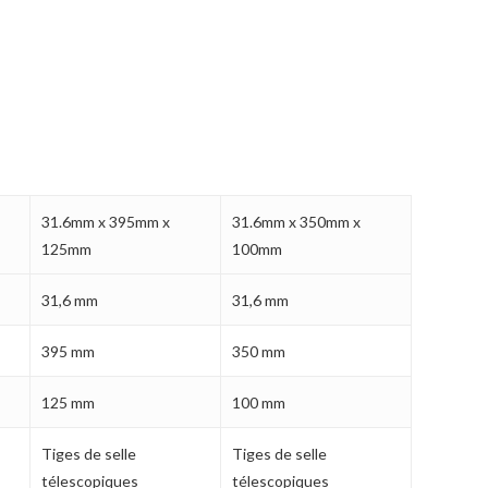
Votre panier est vide.
31.6mm x 395mm x
31.6mm x 350mm x
125mm
100mm
MAGASINER EN LIGNE
31,6 mm
31,6 mm
395 mm
350 mm
125 mm
100 mm
Tiges de selle
Tiges de selle
télescopiques
télescopiques