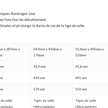
piques Bontrager Line
ée en fonction du débattement.
males et prolonge la durée de vie de la tige de selle.
mm x 387mm x
34.9mm x 430mm x
31.6mm x 445mm x
mm
170mm
150mm
 mm
34,9 mm
31,6 mm
mm
430 mm
445 mm
mm
170 mm
150 mm
 de selle
Tiges de selle
Tiges de selle
copiques
télescopiques
télescopiques