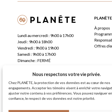
PLANÈTE 
À propos
Programm
Lundi au mercredi : 9h00 à 17h00
Responsabi
Jeudi : 9h00 à 18h00
Offres d’
Vendredi : 9h00 à 19h00
Samedi : 9h00 à 17h00
Dimanche : FERMÉ
Nous respectons votre vie privée.
T.
(819) 843-8356
C.
info@planete.co
Chez PLANÈTE, la protection de vos données est au cœur de nos
engagements. Accepter les témoins visent à enrichir votre navigat
ajuster notre contenu à vos préférences. Vous pouvez naviguer e
681, rue Sherbrooke
confiance, le respect de vos données est notre priorité.
Magog (Québec)
J1X 2S4