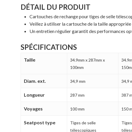
DÉTAIL DU PRODUIT
Cartouches de rechange pour tiges de selle télesco
Veillez à utiliser la cartouche de la taille appropri
Un entretien régulier garantit des performances opti
SPÉCIFICATIONS
Taille
34.9mm x 287mm x
34.9
100mm
150
Diam. ext.
34,9 mm
34,9
Longueur
287 mm
387 
Voyages
100 mm
150 
Seatpost type
Tiges de selle
Tiges
télescopiques
téles