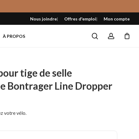
Fermer
le
Nous joindre
Offres d'emploi
Mon compte
panier
search
account
À PROPOS
our tige de selle
ue Bontrager Line Dropper
l
 votre vélo.
 $.