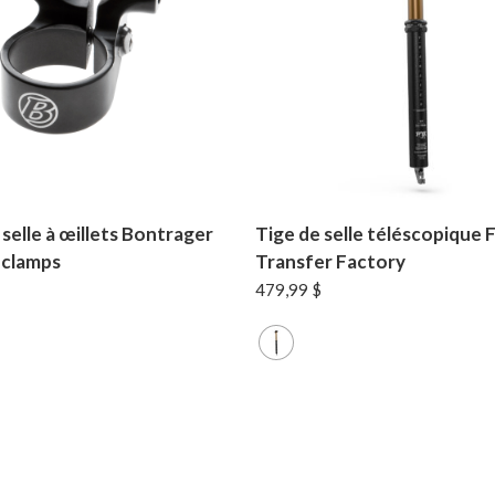
 selle à œillets Bontrager
Tige de selle téléscopique 
 clamps
Transfer Factory
479,99
$