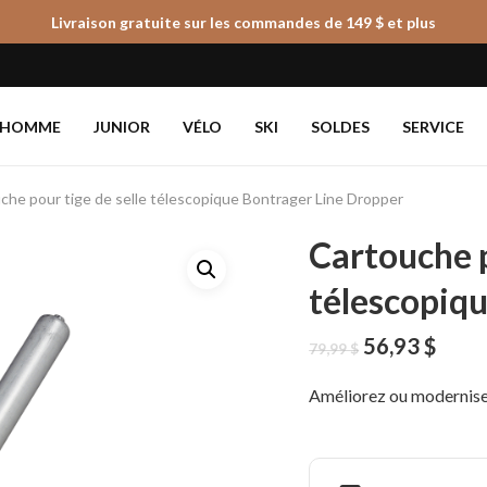
Livraison gratuite sur les commandes de 149 $ et plus
Panier
HOMME
JUNIOR
VÉLO
SKI
SOLDES
SERVICE
che pour tige de selle télescopique Bontrager Line Dropper
Cartouche p
télescopiq
Le
Le
56,93
$
79,99
$
prix
prix
initial
actue
Améliorez ou modernisez
était :
est :
79,99 $.
56,93