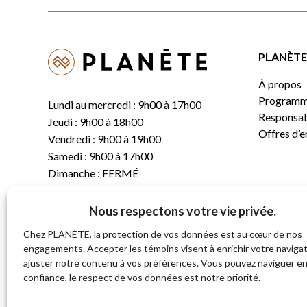
PLANÈTE 
À propos
Programm
Lundi au mercredi : 9h00 à 17h00
Responsabi
Jeudi : 9h00 à 18h00
Offres d’
Vendredi : 9h00 à 19h00
Samedi : 9h00 à 17h00
Dimanche : FERMÉ
Nous respectons votre vie privée.
T.
(819) 843-8356
C.
info@planete.co
Chez PLANÈTE, la protection de vos données est au cœur de nos
engagements. Accepter les témoins visent à enrichir votre navigat
ajuster notre contenu à vos préférences. Vous pouvez naviguer e
681, rue Sherbrooke
confiance, le respect de vos données est notre priorité.
Magog (Québec)
J1X 2S4