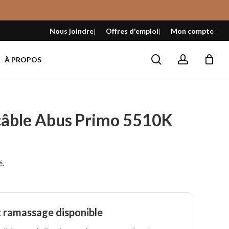
Fermer
le
Nous joindre
Offres d'emploi
Mon compte
panier
search
account
À PROPOS
câble Abus Primo 5510K
é.
t ramassage disponible