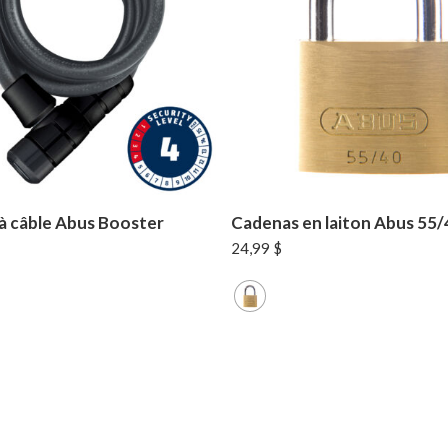
à câble Abus Booster
Cadenas en laiton Abus 55/
24,99
$