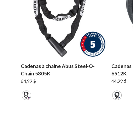
Cadenas à chaîne Abus Steel-O-
Cadenas 
Chain 5805K
6512K
64,99
$
44,99
$