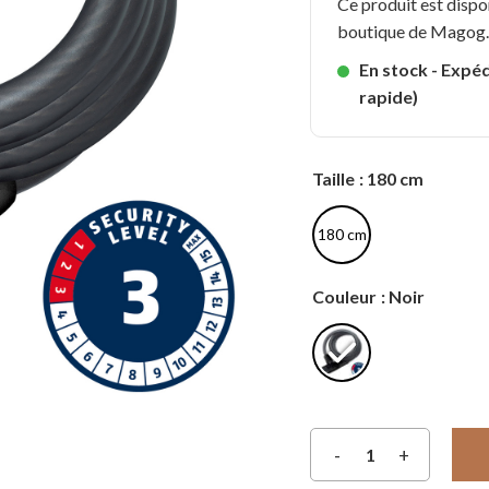
Ce produit est dispo
boutique de Magog
En stock - Expéd
rapide)
Taille
: 180 cm
180 cm
Couleur
: Noir