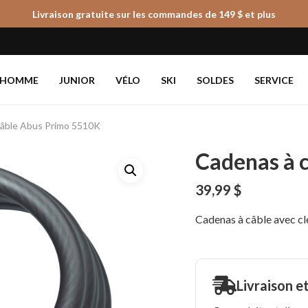
Livraison gratuite sur les commandes de 149 $ et plus
Panier
HOMME
JUNIOR
VÉLO
SKI
SOLDES
SERVICE
câble Abus Primo 5510K
Cadenas à 
39,99
$
Cadenas à câble avec cl
Livraison e