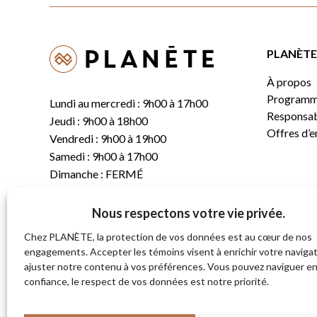
PLANÈTE 
À propos
Programm
Lundi au mercredi : 9h00 à 17h00
Responsabi
Jeudi : 9h00 à 18h00
Offres d’
Vendredi : 9h00 à 19h00
Samedi : 9h00 à 17h00
Dimanche : FERMÉ
Nous respectons votre vie privée.
T.
(819) 843-8356
C.
info@planete.co
Chez PLANÈTE, la protection de vos données est au cœur de nos
engagements. Accepter les témoins visent à enrichir votre navigat
ajuster notre contenu à vos préférences. Vous pouvez naviguer e
681, rue Sherbrooke
confiance, le respect de vos données est notre priorité.
Magog (Québec)
J1X 2S4