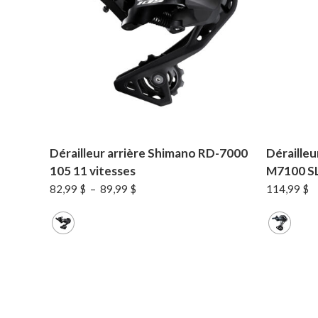
Dérailleur arrière Shimano RD-7000
Dérailleu
105 11 vitesses
M7100 SL
Plage
82,99
$
–
89,99
$
114,99
$
de
prix :
82,99 $
à
89,99 $