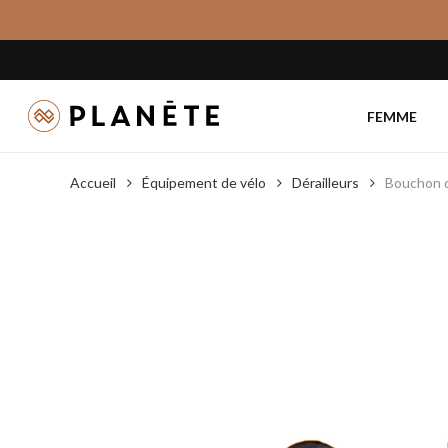
Skip
to
main
content
FEMME
Accueil
Équipement de vélo
Dérailleurs
Bouchon 