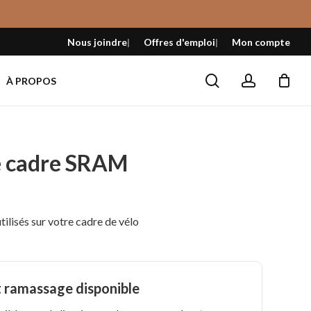
Fermer
le
Nous joindre
Offres d'emploi
Mon compte
panier
search
account
À PROPOS
e cadre SRAM
tilisés sur votre cadre de vélo
t ramassage disponible