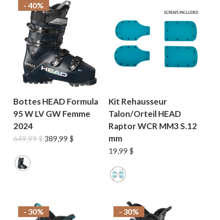
- 40%
Bottes HEAD Formula
Kit Rehausseur
95 W LV GW Femme
Talon/Orteil HEAD
2024
Raptor WCR MM3 S.12
mm
Le
Le
649,99
$
389,99
$
prix
prix
19,99
$
initial
actuel
était :
est :
649,99 $.
389,99 $.
- 30%
- 30%