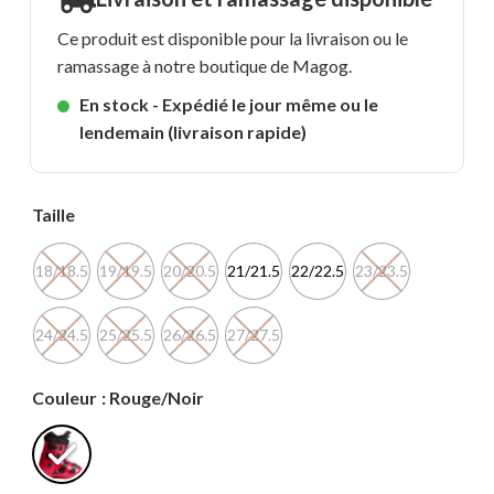
Ce produit est disponible pour la livraison ou le
ramassage à notre boutique de Magog.
En stock - Expédié le jour même ou le
lendemain (livraison rapide)
Taille
18/18.5
19/19.5
20/20.5
21/21.5
22/22.5
23/23.5
24/24.5
25/25.5
26/26.5
27/27.5
Couleur
: Rouge/Noir