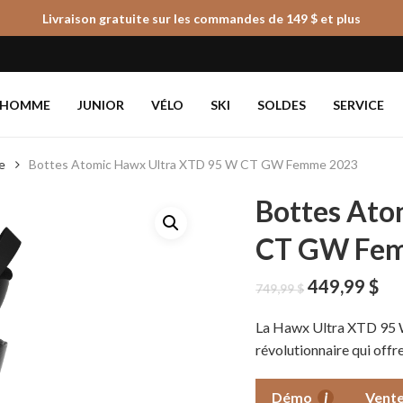
Livraison gratuite sur les commandes de 149 $ et plus
Panier
HOMME
JUNIOR
VÉLO
SKI
SOLDES
SERVICE
e
Bottes Atomic Hawx Ultra XTD 95 W CT GW Femme 2023
Bottes Ato
CT GW Fe
Le
Le
449,99
$
749,99
$
prix
pri
initial
ac
La Hawx Ultra XTD 95 W
était :
est
révolutionnaire qui offre
749,99 $.
449
Démo
i
Vente