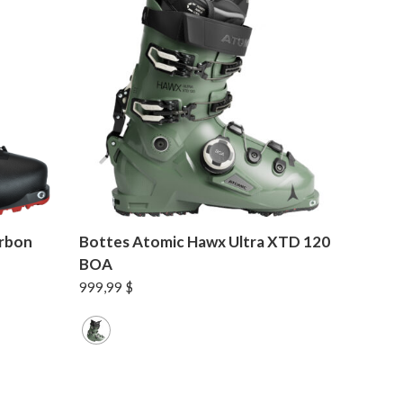
arbon
Bottes Atomic Hawx Ultra XTD 120
BOA
999,99
$