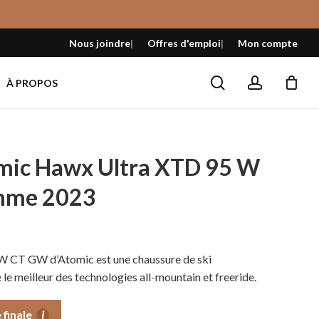
Fermer
le
Nous joindre
Offres d'emploi
Mon compte
panier
search
account
À PROPOS
mic Hawx Ultra XTD 95 W
mme 2023
x
tuel
 CT GW d’Atomic est une chaussure de ski
 :
 le meilleur des technologies all-mountain et freeride.
,99 $.
 finale
i