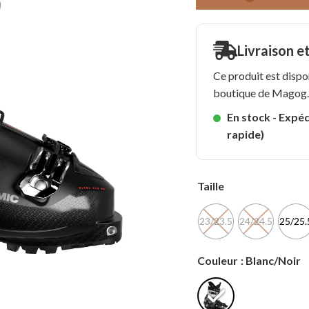
Livraison e
Ce produit est dispo
boutique de Magog
En stock - Expéd
rapide)
Taille
23/23.5
24/24.5
25/25.
Couleur
: Blanc/Noir