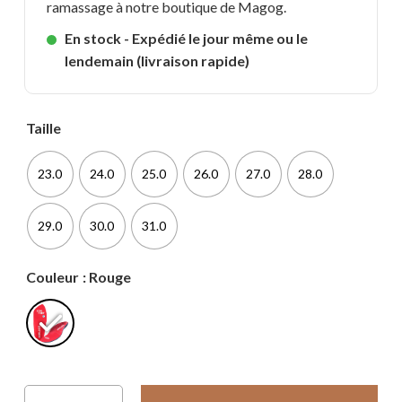
ramassage à notre boutique de Magog.
En stock - Expédié le jour même ou le
lendemain (livraison rapide)
Taille
23.0
24.0
25.0
26.0
27.0
28.0
29.0
30.0
31.0
Couleur
: Rouge