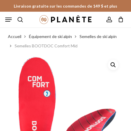
Skip
Livraison gratuite sur les commandes de 149 $ et plus
to
Panier
Fermer
Menu
le
main
panier
search
account
content
Accueil
Équipement de ski alpin
Semelles de ski alpin
Semelles BOOTDOC Comfort Mid