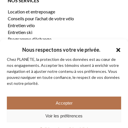
NOS SERVICES
Location et entreposage
Conseils pour l’achat de votre vélo
Entretien vélo
Entretien ski
Programme d’échange
Nous respectons votre vie privée.
CENTRE D’AIDE
Chez PLANÈTE, la protection de vos données est au cœur de
nos engagements. Accepter les témoins visent à enrichir votre
Termes et conditions de vente
navigation et à ajuster notre contenu à vos préférences. Vous
Retours et remboursements
pouvez naviguer en toute confiance, le respect de vos données
Politique de confidentialité
est notre priorité.
Contact
Sous-total:
0,00
$
Accepter
VOIR LE PANIER
© 2026 PLANÈTE CYCLE & SKI. Tous droits réservés.
Voir les préférences
COMMANDER
facebook
instagram