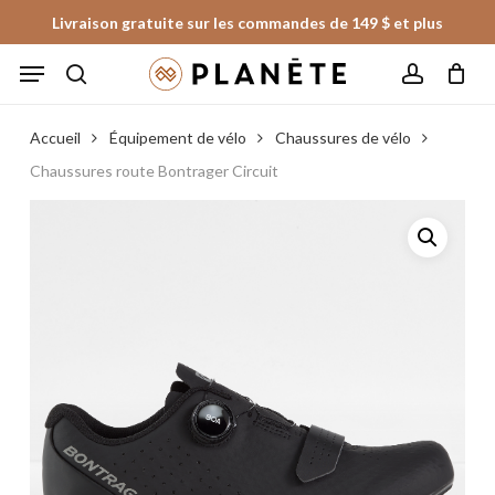
Skip
Livraison gratuite sur les commandes de 149 $ et plus
to
Panier
Fermer
Menu
le
main
panier
search
account
content
Accueil
Équipement de vélo
Chaussures de vélo
Chaussures route Bontrager Circuit