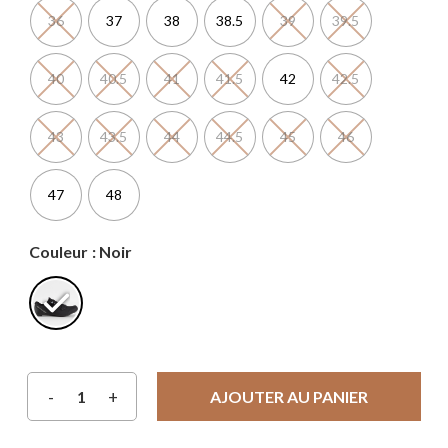
36
37
38
38.5
39
39.5
40
40.5
41
41.5
42
42.5
43
43.5
44
44.5
45
46
47
48
Couleur
: Noir
AJOUTER AU PANIER