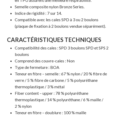
en TPU assurent une meilleure respirabilité.
Semelle composite nylon Bronze Series.
Indice de rigidité : 7 sur 14.
Compatible avec les cales SPD à 3 ou 2 boulons
Votre panier est vide.
(plaque de fixation à 2 boulons vendue séparément).
CARACTÉRISTIQUES TECHNIQUES
MAGASINER EN LIGNE
Compatibilité des cales : SPD 3 boulons SPD et SPS 2
boulons
Comprend des couvre-cales : Non
Type de fermeture : BOA
Teneur en fibre – semelle : 67 % nylon / 20 % fibre de
verre / 5 % fibre de carbone / 5 % polyuréthane
thermoplastique / 3 % métal
Fiber content – upper : 78 % polyuréthane
thermoplastique / 14 % polyuréthane / 6 % maille /
2 % nylon
Teneur en fibre – doublure : 100 % maille