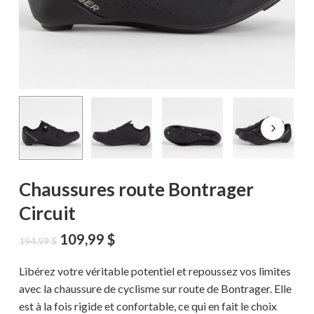
Chaussures route Bontrager
Circuit
Le
Le
109,99
$
194,99
$
prix
prix
initial
actuel
Libérez votre véritable potentiel et repoussez vos limites
était :
est :
avec la chaussure de cyclisme sur route de Bontrager. Elle
194,99 $.
109,99 $.
est à la fois rigide et confortable, ce qui en fait le choix