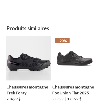
Produits similaires
- 20%
Chaussures montagne
Chaussures montagne
Trek Foray
Fox Union Flat 2025
Le
Le
204,99
$
219,99
$
175,99
$
prix
prix