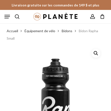
Skip
Livraison gratuite sur les commandes de 149 $ et plus
to
Panier
Fermer
Menu
le
main
panier
search
account
content
Accueil
Équipement de vélo
Bidons
Bidon Rapha
Small