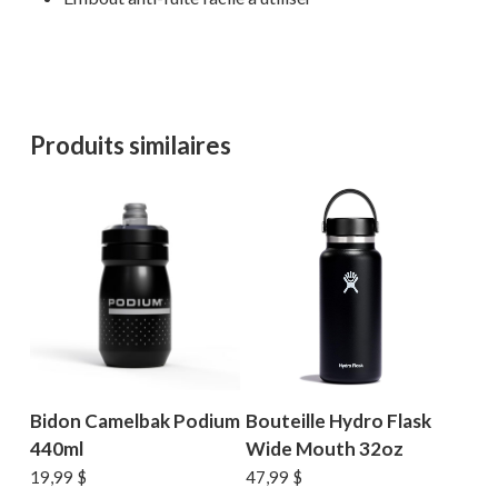
Votre panier est vide.
Produits similaires
MAGASINER EN LIGNE
Bidon Camelbak Podium
Bouteille Hydro Flask
440ml
Wide Mouth 32oz
19,99
$
47,99
$