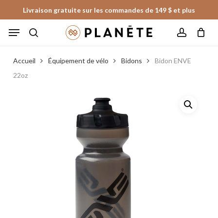
Skip
Livraison gratuite sur les commandes de 149 $ et plus
to
Panier
Fermer
Menu
le
main
panier
search
account
content
Accueil
Équipement de vélo
Bidons
Bidon ENVE
22oz