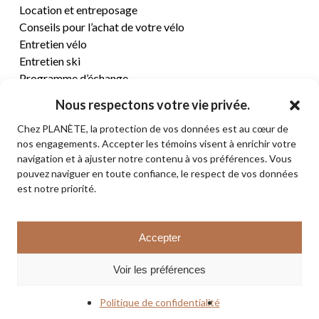
Location et entreposage
Conseils pour l’achat de votre vélo
Entretien vélo
Entretien ski
Programme d’échange
Nous respectons votre vie privée.
CENTRE D’AIDE
Chez PLANÈTE, la protection de vos données est au cœur de
nos engagements. Accepter les témoins visent à enrichir votre
Termes et conditions de vente
navigation et à ajuster notre contenu à vos préférences. Vous
Retours et remboursements
pouvez naviguer en toute confiance, le respect de vos données
Politique de confidentialité
est notre priorité.
Contact
Sous-total:
0,00
$
Accepter
VOIR LE PANIER
© 2026 PLANÈTE CYCLE & SKI. Tous droits réservés.
Voir les préférences
COMMANDER
facebook
instagram
Politique de confidentialité