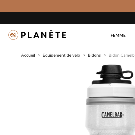
Skip
to
main
content
FEMME
Accueil
Équipement de vélo
Bidons
Bidon Camelba