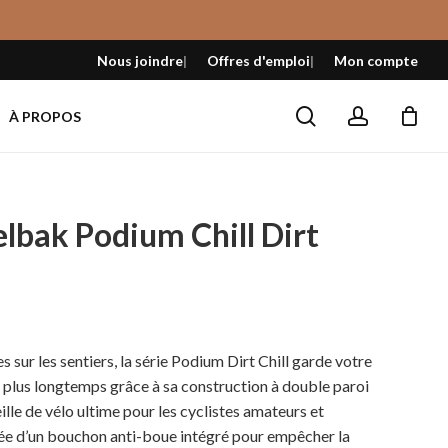
Fermer
le
Nous joindre
Offres d'emploi
Mon compte
panier
search
account
À PROPOS
lbak Podium Chill Dirt
z
Plage
de
prix :
 sur les sentiers, la série Podium Dirt Chill garde votre
28,99 $
s plus longtemps grâce à sa construction à double paroi
à
ille de vélo ultime pour les cyclistes amateurs et
30,99 $
otée d’un bouchon anti-boue intégré pour empêcher la