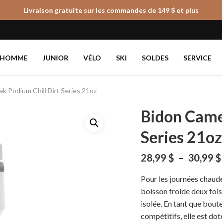
Livraison gratuite sur les commandes de 149 $ et plus
Panier
HOMME
JUNIOR
VÉLO
SKI
SOLDES
SERVICE
k Podium Chill Dirt Series 21oz
Bidon Came
Series 21o
28,99
$
–
30,99
$
Pour les journées chaudes
boisson froide deux foi
isolée. En tant que boute
compétitifs, elle est d