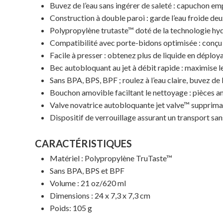
Buvez de l’eau sans ingérer de saleté : capuchon em
Construction à double paroi : garde l’eau froide de
Polypropylène trutaste™ doté de la technologie hyd
Compatibilité avec porte-bidons optimisée : conçu
Facile à presser : obtenez plus de liquide en déploy
Bec autobloquant au jet à débit rapide : maximise l
Sans BPA, BPS, BPF ; roulez à l’eau claire, buvez de l
Bouchon amovible faciltant le nettoyage : pièces 
Valve novatrice autobloquante jet valve™ supprima
Dispositif de verrouillage assurant un transport san
CARACTÉRISTIQUES
Matériel : Polypropylène TruTaste™
Sans BPA, BPS et BPF
Volume : 21 oz/620 ml
Dimensions : 24 x 7,3 x 7,3 cm
Poids: 105 g