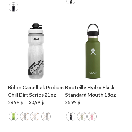
Bidon Camelbak Podium
Bouteille Hydro Flask
Chill Dirt Series 21oz
Standard Mouth 18oz
Plage
28,99
$
–
30,99
$
35,99
$
de
prix :
28,99 $
à
30,99 $