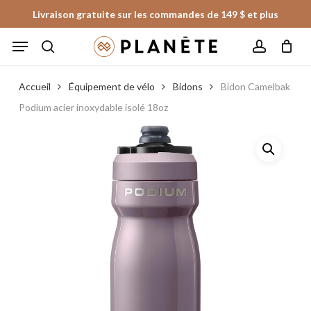
Skip
Livraison gratuite sur les commandes de 149 $ et plus
to
Panier
Fermer
Menu
le
main
panier
search
account
content
Accueil
Équipement de vélo
Bidons
Bidon Camelbak
Podium acier inoxydable isolé 18oz