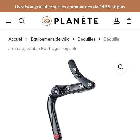
Skip
Livraison gratuite sur les commandes de 149 $ et plus
to
Panier
Fermer
Menu
le
main
panier
search
account
content
Accueil
Équipement de vélo
Béquilles
Béquille
arrière ajustable Bontrager réglable