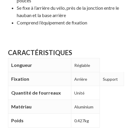
pouces
Se fixe à l’arrière du vélo, près de la jonction entre le
hauban et la base arrière
Comprend l’équipement de fixation
CARACTÉRISTIQUES
Longueur
Réglable
Fixation
Arrière
Support
Votre panier est vide.
Quantité de fourreaux
Unité
Matériau
Aluminium
MAGASINER EN LIGNE
Poids
0.427kg