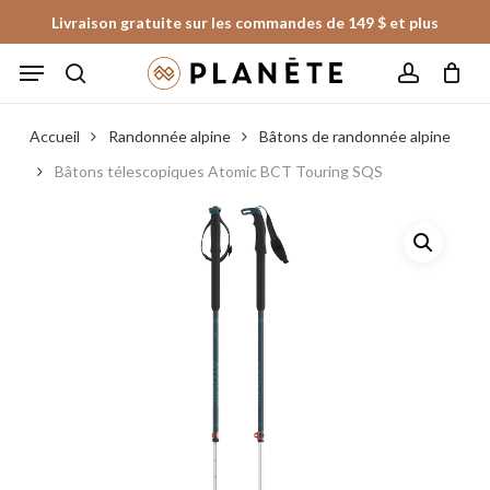
Skip
Livraison gratuite sur les commandes de 149 $ et plus
to
Panier
Fermer
Menu
le
main
panier
search
account
content
Accueil
Randonnée alpine
Bâtons de randonnée alpine
Bâtons télescopiques Atomic BCT Touring SQS