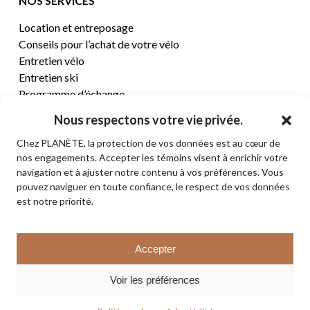
NOS SERVICES
Location et entreposage
Conseils pour l’achat de votre vélo
Entretien vélo
Entretien ski
Programme d’échange
Nous respectons votre vie privée.
CENTRE D’AIDE
Chez PLANÈTE, la protection de vos données est au cœur de
nos engagements. Accepter les témoins visent à enrichir votre
Termes et conditions de vente
navigation et à ajuster notre contenu à vos préférences. Vous
Retours et remboursements
pouvez naviguer en toute confiance, le respect de vos données
Politique de confidentialité
est notre priorité.
Contact
Sous-total:
0,00
$
Accepter
VOIR LE PANIER
© 2026 PLANÈTE CYCLE & SKI. Tous droits réservés.
Voir les préférences
COMMANDER
facebook
instagram