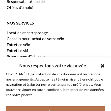
Responsabilité sociale
Offres d’emploi
NOS SERVICES
Location et entreposage
Conseils pour l’achat de votre vélo
Entretien vélo
Entretien ski
Programme d’échange
Nous respectons votre vie privée.
CENTRE D’AIDE
Chez PLANÈTE, la protection de vos données est au cœur de
nos engagements. Accepter les témoins visent à enrichir votre
Termes et conditions de vente
navigation et à ajuster notre contenu à vos préférences. Vous
Retours et remboursements
pouvez naviguer en toute confiance, le respect de vos données
Politique de confidentialité
est notre priorité.
Contact
Sous-total:
0,00
$