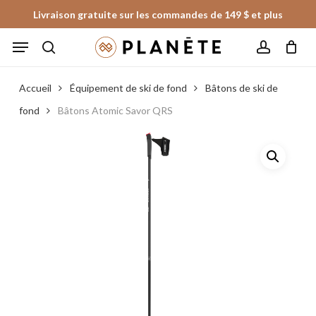
Skip
Livraison gratuite sur les commandes de 149 $ et plus
to
Panier
Fermer
Menu
le
main
panier
search
account
content
Accueil
Équipement de ski de fond
Bâtons de ski de
fond
Bâtons Atomic Savor QRS