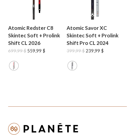
Atomic Redster C8
Atomic Savor XC
Skintec Soft + Prolink
Skintec Soft + Prolink
Shift CL 2026
Shift Pro CL 2024
Le
Le
Le
Le
699,99
$
559,99
$
399,99
$
239,99
$
prix
prix
prix
prix
initial
actuel
initial
actuel
était :
est :
était :
est :
699,99 $.
559,99 $.
399,99 $.
239,99 $.