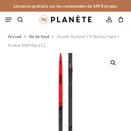
Skip
Livraison gratuite sur les commandes de 149 $ et plus
to
Panier
Fermer
Menu
le
main
panier
search
account
content
Accueil
Ski de fond
Atomic Redster C9 Skintec Hard +
Prolink Shift Race CL