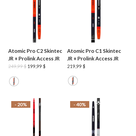
Atomic Pro C2 Skintec
Atomic Pro C1 Skintec
JR + Prolink Access JR
JR + Prolink Access JR
Le
Le
249,99
$
199,99
$
219,99
$
prix
prix
initial
actuel
était :
est :
249,99 $.
199,99 $.
- 20%
- 40%