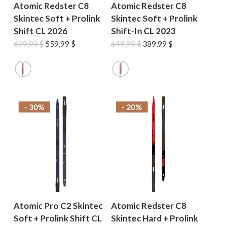
Atomic Redster C8
Atomic Redster C8
Skintec Soft + Prolink
Skintec Soft + Prolink
Shift CL 2026
Shift-In CL 2023
Le
Le
Le
Le
699,99
$
559,99
$
649,99
$
389,99
$
prix
prix
prix
prix
initial
actuel
initial
actuel
était :
est :
était :
est :
699,99 $.
559,99 $.
649,99 $.
389,99 $.
- 30%
- 20%
Atomic Pro C2 Skintec
Atomic Redster C8
Soft + Prolink Shift CL
Skintec Hard + Prolink