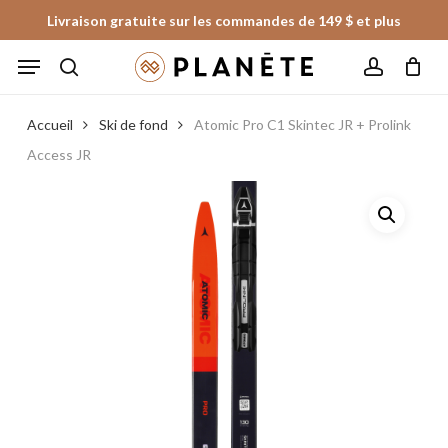
Skip
Livraison gratuite sur les commandes de 149 $ et plus
to
Panier
Fermer
Menu
le
main
panier
search
account
content
Accueil
Ski de fond
Atomic Pro C1 Skintec JR + Prolink
Access JR