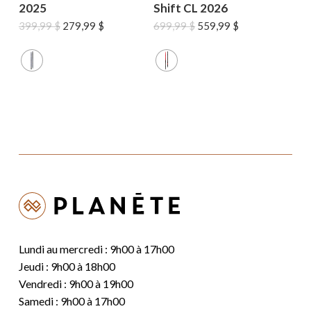
2025
Shift CL 2026
Le
Le
Le
Le
399,99
$
279,99
$
699,99
$
559,99
$
prix
prix
prix
prix
initial
actuel
initial
actuel
était :
est :
était :
est :
399,99 $.
279,99 $.
699,99 $.
559,99 $.
Lundi au mercredi : 9h00 à 17h00
Jeudi : 9h00 à 18h00
Vendredi : 9h00 à 19h00
Samedi : 9h00 à 17h00