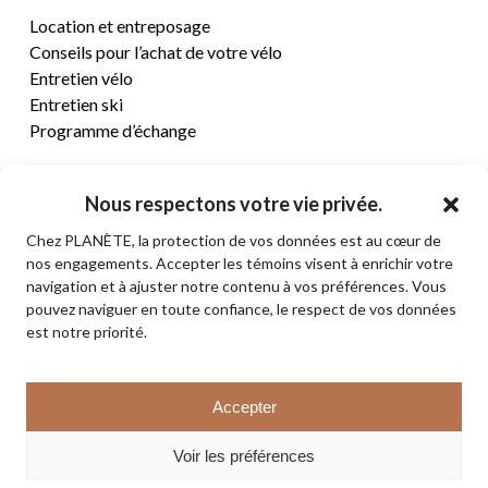
Location et entreposage
Conseils pour l’achat de votre vélo
Entretien vélo
Entretien ski
Programme d’échange
CENTRE D’AIDE
Nous respectons votre vie privée.
Chez PLANÈTE, la protection de vos données est au cœur de
Termes et conditions de vente
nos engagements. Accepter les témoins visent à enrichir votre
Retours et remboursements
navigation et à ajuster notre contenu à vos préférences. Vous
Politique de confidentialité
pouvez naviguer en toute confiance, le respect de vos données
Contact
est notre priorité.
Sous-total:
0,00
$
Accepter
VOIR LE PANIER
© 2026 PLANÈTE CYCLE & SKI. Tous droits réservés.
Voir les préférences
COMMANDER