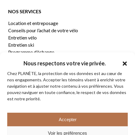
NOS SERVICES
Location et entreposage
Conseils pour l’achat de votre vélo
Entretien vélo
Entretien ski
Programme d’échange
Nous respectons votre vie privée.
CENTRE D’AIDE
Chez PLANÈTE, la protection de vos données est au cœur de
nos engagements. Accepter les témoins visent à enrichir votre
Termes et conditions de vente
navigation et à ajuster notre contenu à vos préférences. Vous
Retours et remboursements
pouvez naviguer en toute confiance, le respect de vos données
Politique de confidentialité
est notre priorité.
Contact
Sous-total:
0,00
$
Accepter
VOIR LE PANIER
© 2026 PLANÈTE CYCLE & SKI. Tous droits réservés.
Voir les préférences