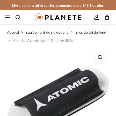
Skip
Livraison gratuite sur les commandes de 149 $ et plus
to
Panier
Fermer
Menu
le
main
panier
search
account
content
Accueil
Équipement de ski de fond
Sacs de ski de fond
Attache Atomic Nordic Redster Skifix