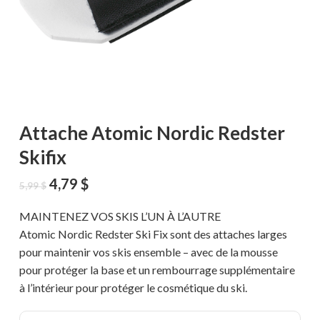
Attache Atomic Nordic Redster
Skifix
Le
Le
4,79
$
5,99
$
prix
prix
initial
actuel
MAINTENEZ VOS SKIS L’UN À L’AUTRE
était :
est :
Atomic Nordic Redster Ski Fix sont des attaches larges
5,99 $.
4,79 $.
pour maintenir vos skis ensemble – avec de la mousse
pour protéger la base et un rembourrage supplémentaire
à l’intérieur pour protéger le cosmétique du ski.