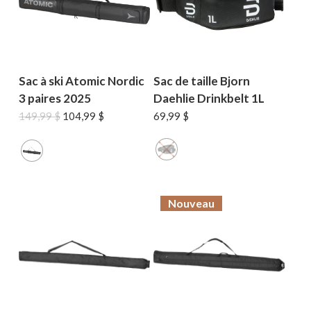
MAGASINER EN LIGNE
Sac à ski Atomic Nordic
Sac de taille Bjorn
3 paires 2025
Daehlie Drinkbelt 1L
Le
Le
149,99
$
104,99
$
69,99
$
prix
prix
initial
actuel
était :
est :
149,99 $.
104,99 $.
Nouveau