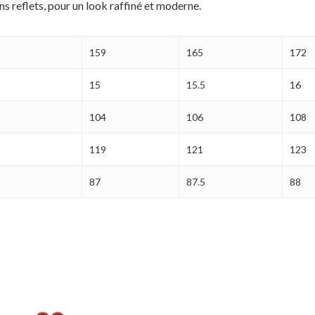
s reflets, pour un look raffiné et moderne.
159
165
172
15
15.5
16
104
106
108
119
121
123
87
87.5
88