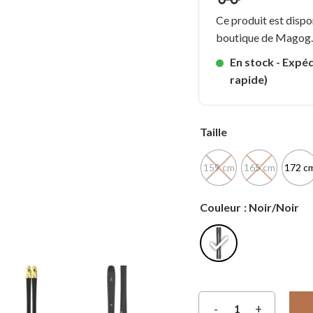
Ce produit est dispo
boutique de Magog
En stock - Expéd
rapide)
Taille
159 cm
165 cm
172 c
Couleur
: Noir/Noir