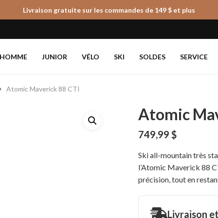
Livraison gratuite sur les commandes de 149 $ et plus
Panier
HOMME
JUNIOR
VÉLO
SKI
SOLDES
SERVICE
Atomic Maverick 88 CTI
Atomic Mav
749,99
$
Ski all-mountain très s
l’Atomic Maverick 88 CT
précision, tout en restan
Livraison e