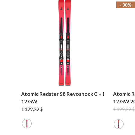
- 30%
Atomic Redster S8 Revoshock C + I
Atomic R
12 GW
12 GW 2
1 199,99
$
1 199,99
$