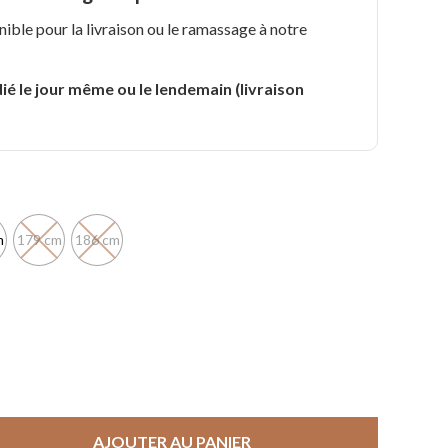
nible pour la livraison ou le ramassage à notre
.
ié le jour même ou le lendemain (livraison
m
179 cm
186 cm
AJOUTER AU PANIER