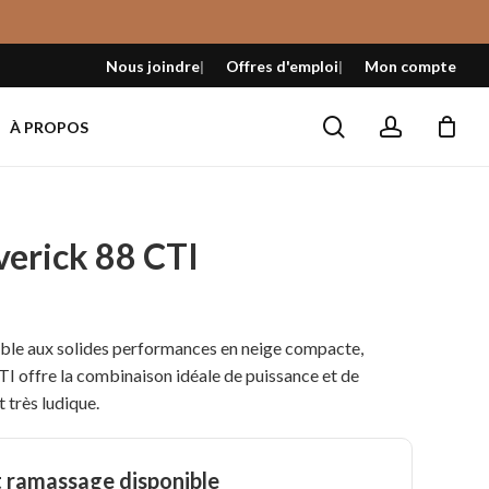
Fermer
le
Nous joindre
Offres d'emploi
Mon compte
panier
search
account
À PROPOS
erick 88 CTI
table aux solides performances en neige compacte,
I offre la combinaison idéale de puissance et de
t très ludique.
t ramassage disponible