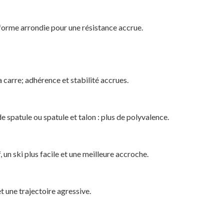
forme arrondie pour une résistance accrue.
 carre; adhérence et stabilité accrues.
de spatule ou spatule et talon : plus de polyvalence.
 un ski plus facile et une meilleure accroche.
t une trajectoire agressive.