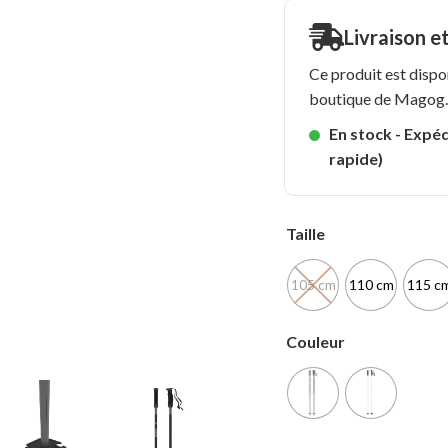
Livraison e
Ce produit est dispo
boutique de Magog
En stock - Expéd
rapide)
Taille
105 cm
110 cm
115 c
Couleur