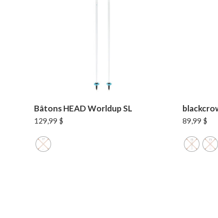
Bâtons HEAD Worldup SL
blackcro
129,99
$
89,99
$