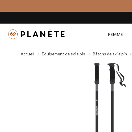
Skip
to
main
content
FEMME
Accueil
Équipement de ski alpin
Bâtons de ski alpin