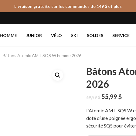
Livraison gratuite sur les commandes de 149 $ et plus
Panier
HOMME
JUNIOR
VÉLO
SKI
SOLDES
SERVICE
Bâtons Atomic AMT SQS W Femme 2026
Bâtons At
2026
Le
Le
55,99
$
69,99
$
prix
prix
initial
actue
L’Atomic AMT SQS W est 
était :
est :
doté d’une poignée ergo
69,99 $.
55,99
sécurité SQS pour éviter