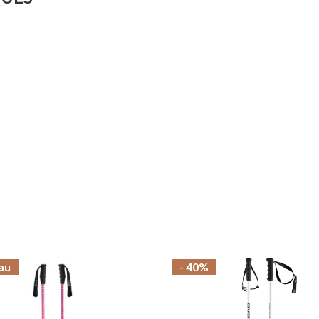
au
- 40%