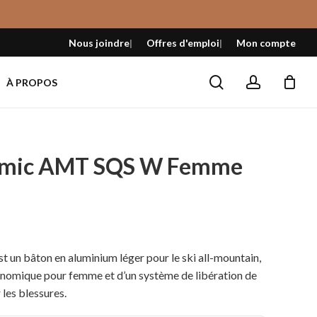
Fermer
le
Nous joindre
Offres d'emploi
Mon compte
panier
search
account
À PROPOS
omic AMT SQS W Femme
l
un bâton en aluminium léger pour le ski all-mountain,
nomique pour femme et d’un système de libération de
 $.
 les blessures.