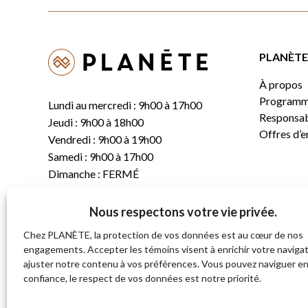
PLANÈTE 
À propos
Programm
Lundi au mercredi : 9h00 à 17h00
Responsabi
Jeudi : 9h00 à 18h00
Offres d’
Vendredi : 9h00 à 19h00
Samedi : 9h00 à 17h00
Dimanche : FERMÉ
Nous respectons votre vie privée.
T.
(819) 843-8356
C.
info@planete.co
Chez PLANÈTE, la protection de vos données est au cœur de nos
engagements. Accepter les témoins visent à enrichir votre navigat
ajuster notre contenu à vos préférences. Vous pouvez naviguer e
681, rue Sherbrooke
confiance, le respect de vos données est notre priorité.
Magog (Québec)
J1X 2S4