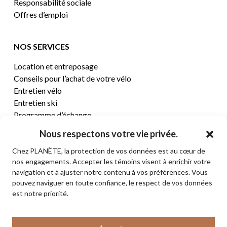
Responsabilité sociale
Offres d’emploi
NOS SERVICES
Location et entreposage
Conseils pour l’achat de votre vélo
Entretien vélo
Entretien ski
Programme d’échange
Nous respectons votre vie privée.
CENTRE D’AIDE
Chez PLANÈTE, la protection de vos données est au cœur de
nos engagements. Accepter les témoins visent à enrichir votre
Termes et conditions de vente
navigation et à ajuster notre contenu à vos préférences. Vous
Retours et remboursements
pouvez naviguer en toute confiance, le respect de vos données
Politique de confidentialité
est notre priorité.
Contact
Sous-total:
0,00
$