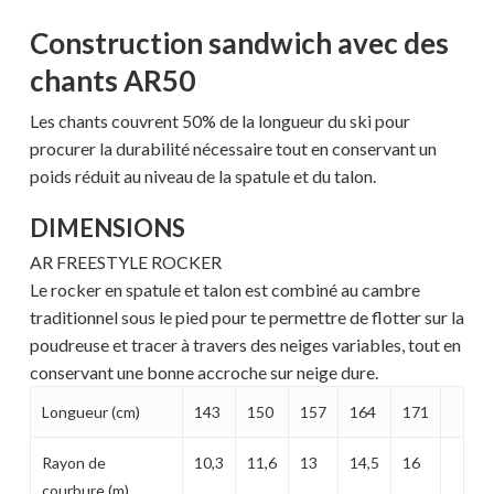
MAGASINER EN LIGNE
Construction sandwich avec des
chants AR50
Les chants couvrent 50% de la longueur du ski pour
procurer la durabilité nécessaire tout en conservant un
poids réduit au niveau de la spatule et du talon.
DIMENSIONS
AR FREESTYLE ROCKER
Le rocker en spatule et talon est combiné au cambre
traditionnel sous le pied pour te permettre de flotter sur la
poudreuse et tracer à travers des neiges variables, tout en
conservant une bonne accroche sur neige dure.
Longueur (cm)
143
150
157
164
171
Rayon de
10,3
11,6
13
14,5
16
courbure (m)