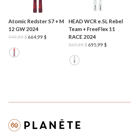
Atomic Redster S7 + M
HEAD WCR e.SL Rebel
12 GW 2024
Team + FreeFlex 11
RACE 2024
Le
Le
949,99
$
664,99
$
prix
prix
Le
Le
869,99
$
695,99
$
initial
actuel
prix
prix
était :
est :
initial
actuel
949,99 $.
664,99 $.
était :
est :
869,99 $.
695,99 $.