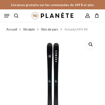
Skip
Livraison gratuite sur les commandes de 149 $ et plus
to
Panier
Fermer
Menu
le
main
panier
search
account
content
Accueil
Ski alpin
Skis de parc
Armada ARV 84