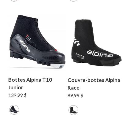
299,99 $.
239,99 $.
399,99 $.
239,99 $.
Bottes Alpina T10
Couvre-bottes Alpina
Junior
Race
139,99
$
89,99
$