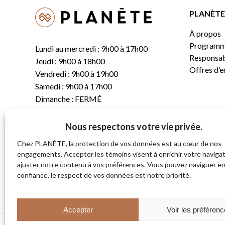
PLANÈTE 
À propos
Programm
Lundi au mercredi : 9h00 à 17h00
Responsabi
Jeudi : 9h00 à 18h00
Offres d’
Vendredi : 9h00 à 19h00
Samedi : 9h00 à 17h00
Dimanche : FERMÉ
Nous respectons votre vie privée.
T.
(819) 843-8356
C.
info@planete.co
Chez PLANÈTE, la protection de vos données est au cœur de nos
engagements. Accepter les témoins visent à enrichir votre navigat
ajuster notre contenu à vos préférences. Vous pouvez naviguer e
681, rue Sherbrooke
confiance, le respect de vos données est notre priorité.
Magog (Québec)
J1X 2S4
Accepter
Voir les préféren