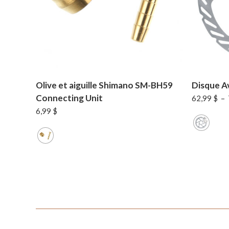
Olive et aiguille Shimano SM-BH59
Disque A
Connecting Unit
62,99
$
–
6,99
$