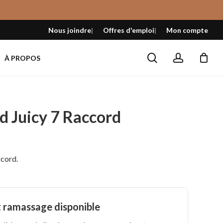
Fermer
le
Nous joindre
Offres d'emploi
Mon compte
panier
search
account
À PROPOS
id Juicy 7 Raccord
ccord.
t ramassage disponible