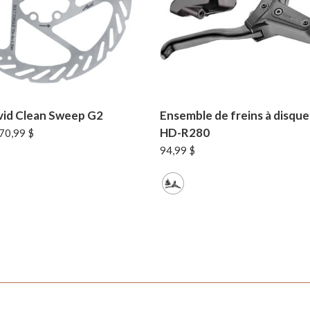
vid Clean Sweep G2
Ensemble de freins à disqu
HD-R280
Plage
70,99
$
de
94,99
$
prix :
62,99 $
à
70,99 $