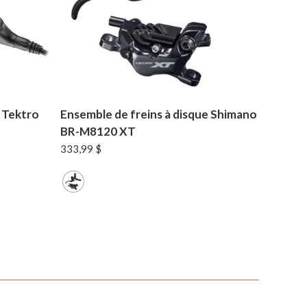
e Tektro
Ensemble de freins à disque Shimano
BR-M8120 XT
333,99
$