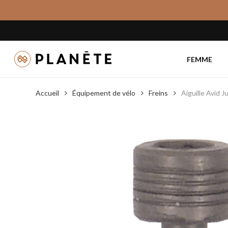
Skip
to
main
content
FEMME
Accueil
Équipement de vélo
Freins
Aiguille Avid J