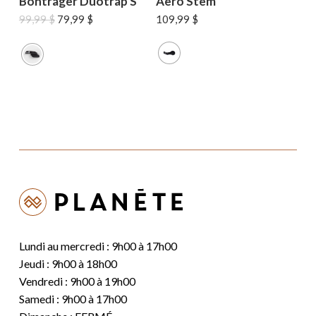
Bontrager Duotrap S
Aero Stem
Le
Le
99,99
$
79,99
$
109,99
$
prix
prix
initial
actuel
était :
est :
99,99 $.
79,99 $.
Lundi au mercredi : 9h00 à 17h00
Jeudi : 9h00 à 18h00
Vendredi : 9h00 à 19h00
Samedi : 9h00 à 17h00