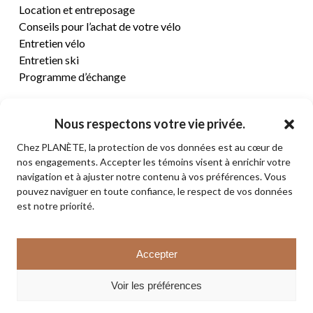
Location et entreposage
Conseils pour l’achat de votre vélo
Entretien vélo
Entretien ski
Programme d’échange
CENTRE D’AIDE
Nous respectons votre vie privée.
Chez PLANÈTE, la protection de vos données est au cœur de
Termes et conditions de vente
nos engagements. Accepter les témoins visent à enrichir votre
Retours et remboursements
navigation et à ajuster notre contenu à vos préférences. Vous
Politique de confidentialité
pouvez naviguer en toute confiance, le respect de vos données
Contact
est notre priorité.
Sous-total:
0,00
$
Accepter
VOIR LE PANIER
© 2026 PLANÈTE CYCLE & SKI. Tous droits réservés.
Voir les préférences
COMMANDER
facebook
instagram