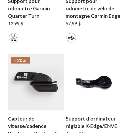
Support pour
Support pour
odomètre Garmin
odomètre de vélo de
Quarter Turn
montagne Garmin Edge
12,99
$
57,99
$
- 20%
Capteur de
Support d’ordinateur
vitesse/cadence
réglable K-Edge/ENVE